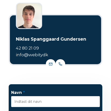
Niklas Spanggaard Gundersen
42 80 21 09
info@webitydk
Navn
*