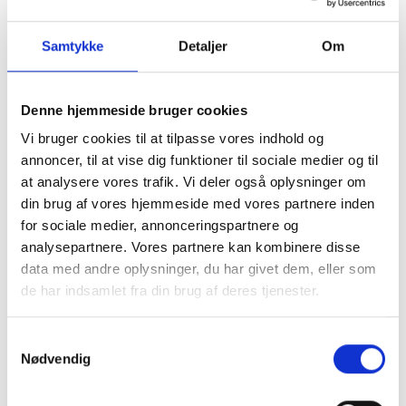
Vi er din one-stop shop – alle kompetencer samlet ét
sted. Det gør processen mere effektiv og overskuelig
Samtykke
Detaljer
Om
– fra idé til færdigt resultat.
Denne hjemmeside bruger cookies
Vi bruger cookies til at tilpasse vores indhold og
annoncer, til at vise dig funktioner til sociale medier og til
at analysere vores trafik. Vi deler også oplysninger om
din brug af vores hjemmeside med vores partnere inden
Ægte Specialister
for sociale medier, annonceringspartnere og
Vi er din one-stop shop – alle kompetencer samlet ét
analysepartnere. Vores partnere kan kombinere disse
sted. Det gør processen mere effektiv og overskuelig
data med andre oplysninger, du har givet dem, eller som
– fra idé til færdigt resultat.
de har indsamlet fra din brug af deres tjenester.
Samtykkevalg
Nødvendig