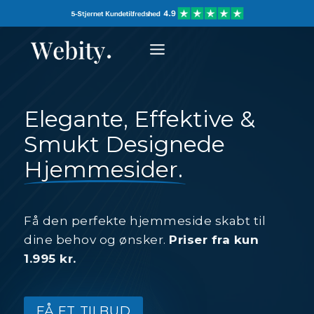
Skip
to
content
Elegante, Effektive &
Smukt Designede
Hjemmesider
.
Få den perfekte hjemmeside skabt til
dine behov og ønsker.
Priser fra kun
1.995 kr.
FÅ ET TILBUD