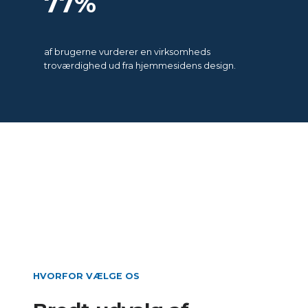
77%
af brugerne vurderer en virksomheds
troværdighed ud fra hjemmesidens design.
HVORFOR VÆLGE OS