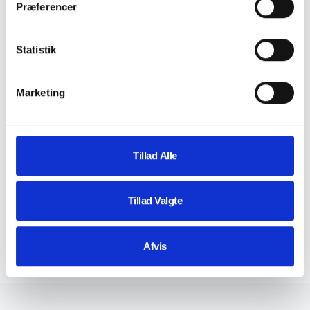
Præferencer
Høj Konvertering
Statistik
Vi designer hjemmesider, der ikke bare ser godt ud,
men også øger antallet af kunder og besøgende.
Marketing
Tillad Alle
Personlig Service
Tillad Valgte
Du får tæt opfølgning og løbende dialog, så du altid
er tryg gennem hele processen.
Afvis